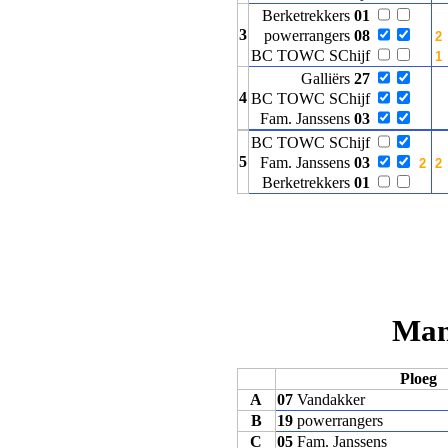
Berketrekkers
01
3
powerrangers
08
BC TOWC SChijf
Galliërs
27
4
BC TOWC SChijf
Fam. Janssens
03
BC TOWC SChijf
5
Fam. Janssens
03
Berketrekkers
01
Man
Ploeg
A
07
Vandakker
B
19
powerrangers
C
05
Fam. Janssens