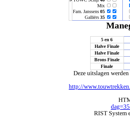
Mix
Fam. Janssens
05
Galliërs
35
Maneg
5 en 6
Halve Finale
Halve Finale
Brons Finale
Finale
Deze uitslagen werden 
http://www.touwtrekken.
HTML
dag=355
RIST System e