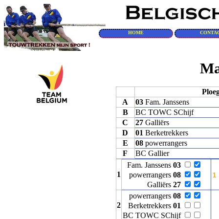
HOME
CONTA
Ma
Ploe
A
03
Fam. Janssens
B
BC TOWC SChijf
C
27
Galliërs
D
01
Berketrekkers
E
08
powerrangers
F
BC Gallier
Fam. Janssens
03
1
powerrangers
08
Galliërs
27
powerrangers
08
2
Berketrekkers
01
BC TOWC SChijf